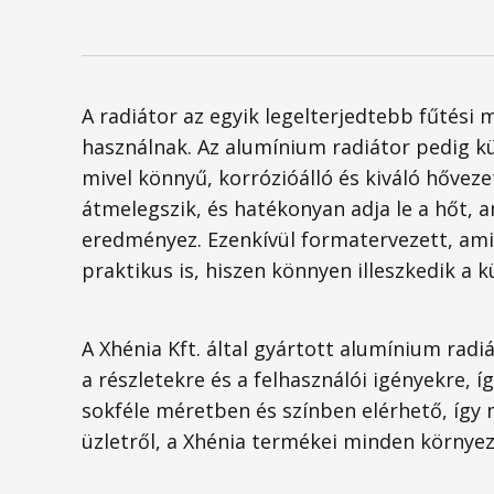
A radiátor az egyik legelterjedtebb fűtési
használnak. Az alumínium radiátor pedig 
mivel könnyű, korrózióálló és kiváló hővez
átmelegszik, és hatékonyan adja le a hőt, a
eredményez. Ezenkívül formatervezett, am
praktikus is, hiszen könnyen illeszkedik a k
A Xhénia Kft. által gyártott alumínium radi
a részletekre és a felhasználói igényekre, 
sokféle méretben és színben elérhető, így 
üzletről, a Xhénia termékei minden környez