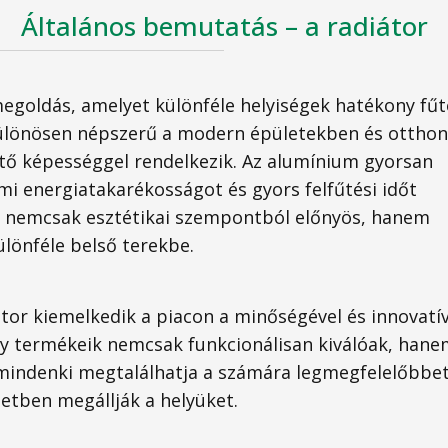
Általános bemutatás – a radiátor
 megoldás, amelyet különféle helyiségek hatékony fű
különösen népszerű a modern épületekben és ottho
ető képességgel rendelkezik. Az alumínium gyorsan
mi energiatakarékosságot és gyors felfűtési időt
i nemcsak esztétikai szempontból előnyös, hanem
ülönféle belső terekbe.
átor kiemelkedik a piacon a minőségével és innovatív
így termékeik nemcsak funkcionálisan kiválóak, hanem
mindenki megtalálhatja a számára legmegfelelőbbet.
etben megállják a helyüket.