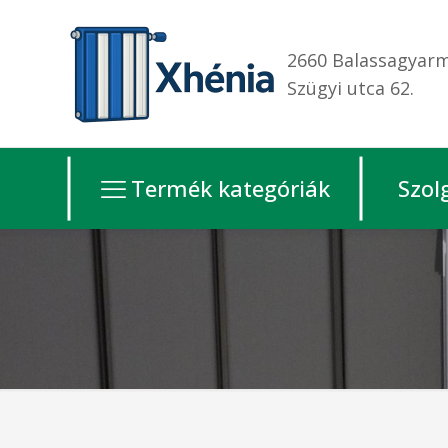
2660 Balassagyarm
Szügyi utca 62.
Termék kategóriák
Szol