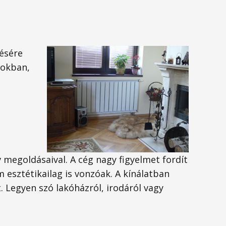
tésére
nokban,
 megoldásaival. A cég nagy figyelmet fordít
 esztétikailag is vonzóak. A kínálatban
 Legyen szó lakóházról, irodáról vagy