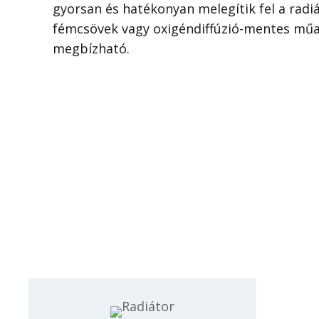
gyorsan és hatékonyan melegítik fel a radiá
fémcsövek vagy oxigéndiffúzió-mentes műan
megbízható.