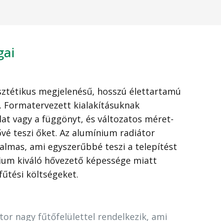
gai
ztétikus megjelenésű, hosszú élettartamú
 Formatervezett kialakításuknak
at vagy a függönyt, és változatos méret-
vé teszi őket. Az alumínium radiátor
almas, ami egyszerűbbé teszi a telepítést
nium kiváló hővezető képessége miatt
fűtési költségeket.
or nagy fűtőfelülettel rendelkezik, ami