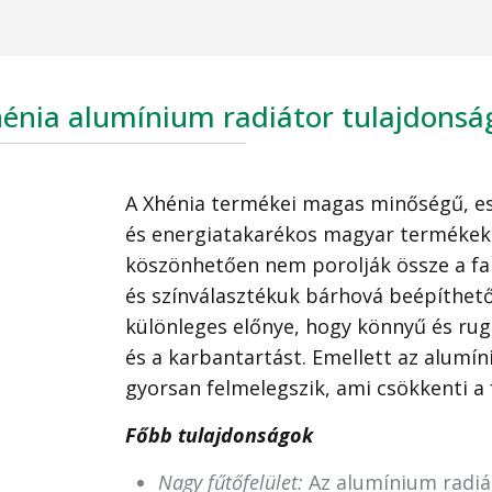
énia alumínium radiátor tulajdonsá
A Xhénia termékei magas minőségű, es
és energiatakarékos magyar termékek.
köszönhetően nem porolják össze a fal
és színválasztékuk bárhová beépíthető
különleges előnye, hogy könnyű és rug
és a karbantartást. Emellett az alumí
gyorsan felmelegszik, ami csökkenti a 
Főbb tulajdonságok
Nagy fűtőfelület:
Az alumínium radiát