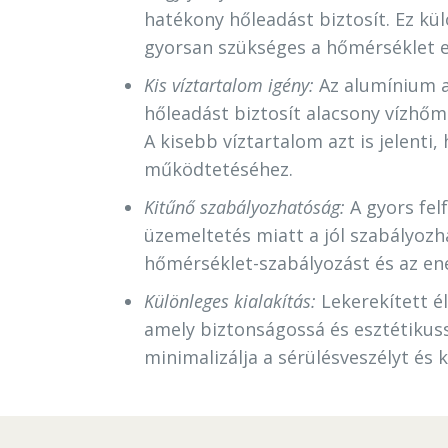
hatékony hőleadást biztosít. Ez kü
gyorsan szükséges a hőmérséklet 
Kis víztartalom igény:
Az alumínium a
hőleadást biztosít alacsony vízhőmé
A kisebb víztartalom azt is jelenti
működtetéséhez.
Kitűnő szabályozhatóság:
A gyors fel
üzemeltetés miatt a jól szabályozh
hőmérséklet-szabályozást és az en
Különleges kialakítás:
Lekerekített él
amely biztonságossá és esztétikussá 
minimalizálja a sérülésveszélyt és