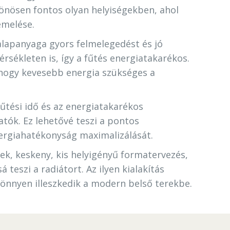
lönösen fontos olyan helyiségekben, ahol
emelése.
lapanyaga gyors felmelegedést és jó
rsékleten is, így a fűtés energiatakarékos.
, hogy kevesebb energia szükséges a
fűtési idő és az energiatakarékos
atók. Ez lehetővé teszi a pontos
ergiahatékonyság maximalizálását.
ek, keskeny, kis helyigényű formatervezés,
teszi a radiátort. Az ilyen kialakítás
 könnyen illeszkedik a modern belső terekbe.