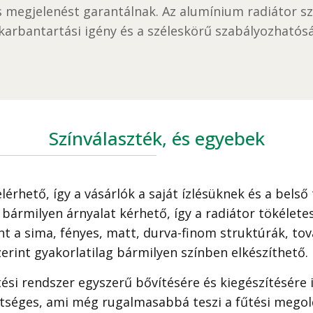
us megjelenést garantálnak. Az alumínium radiátor 
karbantartási igény és a széleskörű szabályozhatósá
Színválaszték, és egyebek
rhető, így a vásárlók a saját ízlésüknek és a belső
 bármilyen árnyalat kérhető, így a radiátor tökéletes
nt a sima, fényes, matt, durva-finom struktúrák, to
erint gyakorlatilag bármilyen színben elkészíthető.
ési rendszer egyszerű bővítésére és kiegészítésére i
etséges, ami még rugalmasabbá teszi a fűtési mego