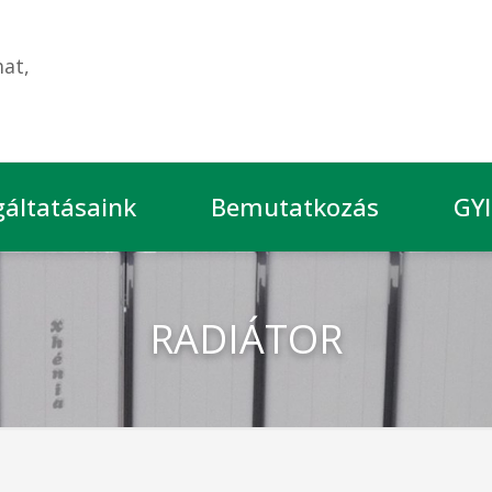
at,
gáltatásaink
Bemutatkozás
GY
RADIÁTOR