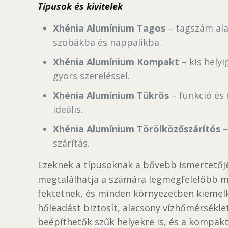
Típusok és kivitelek
Xhénia Alumínium Tagos
– tagszám al
szobákba és nappalikba.
Xhénia Alumínium Kompakt
– kis hely
gyors szereléssel.
Xhénia Alumínium Tükrös
– funkció és
ideális.
Xhénia Alumínium Törölközőszárítós
–
szárítás.
Ezeknek a típusoknak a bővebb ismertetőjé
megtalálhatja a számára legmegfelelőbb me
fektetnek, és minden környezetben kiemelk
hőleadást biztosít, alacsony vízhőmérsékle
beépíthetők szűk helyekre is, és a kompakt