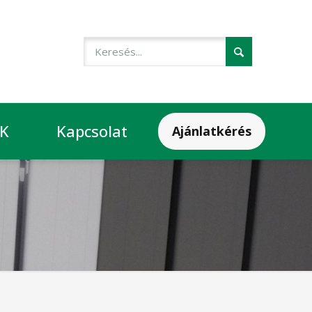
IK
Kapcsolat
Ajánlatkérés