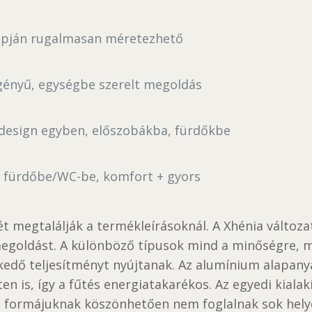
apján rugalmasan méretezhető
igényű, egységbe szerelt megoldás
 design egyben, előszobákba, fürdőkbe
 fürdőbe/WC-be, komfort + gyors
t megtalálják a termékleírásoknál. A Xhénia változ
goldást. A különböző típusok mind a minőségre, mi
edő teljesítményt nyújtanak. Az alumínium alapany
ten is, így a fűtés energiatakarékos. Az egyedi kia
 formájuknak köszönhetően nem foglalnak sok helyet.